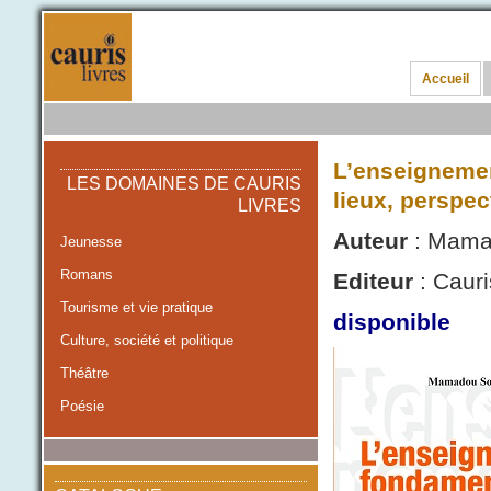
Accueil
L’enseignemen
LES DOMAINES DE CAURIS
lieux, perspec
LIVRES
Auteur
: Mama
Jeunesse
Romans
Editeur
: Cauri
Tourisme et vie pratique
disponible
Culture, société et politique
Théâtre
Poésie