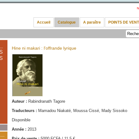
N
Accueil
Catalogue
A paraître
POINTS DE VEN
Hine ni makari : l'offrande lyrique
S
S
Auteur :
Rabindranath Tagore
Traducteurs :
Mamadou Niakaté, Moussa Cissé, Mady Sissoko
Disponible
Année :
2013
Prix de vente :
5000 FCFA / 11,5 €