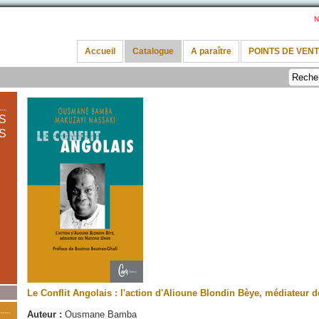
N
Accueil
Catalogue
A paraître
POINTS DE VEN
S
S
Le Conflit Angolais : l'action d'Alioune Blondin Bèye, médiateur 
Auteur :
Ousmane Bamba