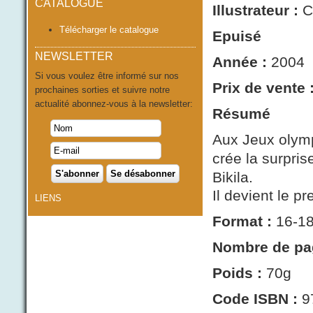
CATALOGUE
Illustrateur :
C
Télécharger le catalogue
Epuisé
NEWSLETTER
Année :
2004
Si vous voulez être informé sur nos
Prix de vente 
prochaines sorties et suivre notre
actualité abonnez-vous à la newsletter:
Résumé
Aux Jeux olym
crée la surpris
Bikila.
Il devient le p
LIENS
Format :
16-1
Nombre de pa
Poids :
70g
Code ISBN :
9