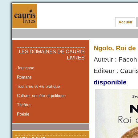
Accueil
Ngolo, Roi de
LES DOMAINES DE CAURIS
LIVRES
Auteur : Facoh
Jeunesse
Editeur : Cauris
Romans
disponible
Tourisme et vie pratique
Culture, société et politique
Théâtre
Poésie