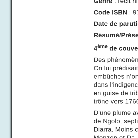
Genre
: récit h
Code ISBN
: 9
Date de parut
Résumé/Prése
ème
4
de couve
Des phénomène
On lui prédisa
embûches n’on
dans l’indigen
en guise de tri
trône vers 176
D’une plume ave
de Ngolo, sept
Diarra. Moins c
Monzon et Da, 