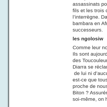
assassinats po
fils et les tro
l’interrègne. D
bambara en Afri
successeurs.
les ngolosiw
Comme leur nom
Ils sont aujou
des Toucouleur
Diarra se récl
de lui ni d’auc
est-ce que tou
proche de nous,
Biton ? Assuré
soi-même, on h