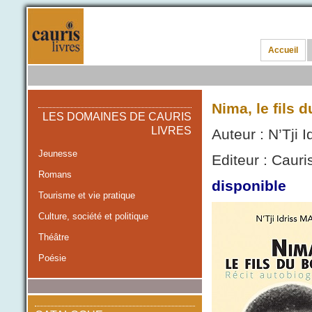
Accueil
Nima, le fils 
LES DOMAINES DE CAURIS
LIVRES
Auteur : N’Tji 
Jeunesse
Editeur : Cauris
Romans
disponible
Tourisme et vie pratique
Culture, société et politique
Théâtre
Poésie