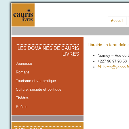
Accueil
Librairie La farandole 
LES DOMAINES DE CAURIS
LIVRES
Niamey – Rue du S
+227 96 97 98 58
Jeunesse
fdl.livres@yahoo.fr
Romans
Tourisme et vie pratique
Culture, société et politique
Théâtre
Poésie